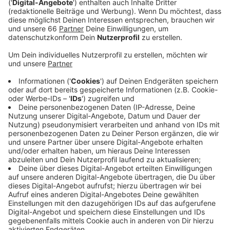
protestieren.
Veröffentlicht:
Montag, 22.04.2024 12:59
Anzeige
Im Moment gehen Feuerwehrleute mit 60 in Pension.
Geht es nach den Plänen von NRW-Innenminister Reul
sollen sie ihren Ruhestand künftig bis zu zwei Jahre
später beginnen. Als Grund nennt die Landesregierung
den Fachkräftemangel und den demografischen
Wandel. Die Gewerkschaften halten nichts davon.
Anstatt die Probleme zu lösen, würden nur neue
geschaffen. Die Pläne betreffen landesweit rund
16.000 Berufsfeuerwehrleute.
Anzeige