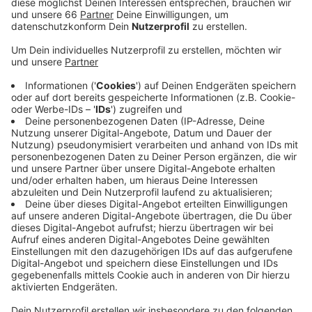
saniert.
Veröffentlicht:
Montag, 15.02.2021 05:31
Anzeige
Im Bereich der Steinstraße wird von heute (15.
Februar) bis voraussichtlich Ende April gebaut. Von der
Kö ist dann keine Einfahrt in die Steinstraße möglich.
Es wird eine Umleitung über die Josephinen- und die
Blumenstraße geben. Die Bushaltestelle "Steinstraße"
wird für diese Zeit in den Bereich Königsallee/Ecke
Benrather Straße verlegt.
Anzeige
Weitere infos