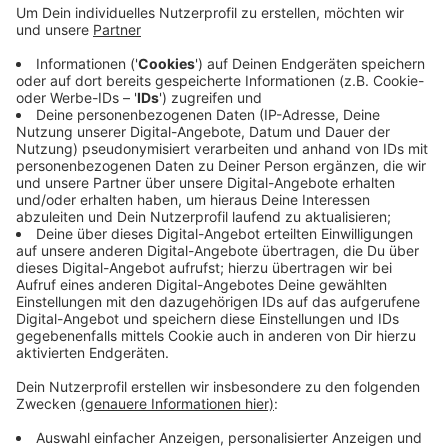
Veröffentlicht:
Sonntag, 13.12.2020 09:08
Anzeige
Unter anderem wurden auf den Straßenbahnlinien 706
und 709 Fahrzeiten angepasst, um die
Anschlussverbindungen zu verbessern. Alle Infos gibt
es auf der Rheinbahn-Homepage und der App. Den Link
gibt es
hier
.
Anzeige
Anzeige