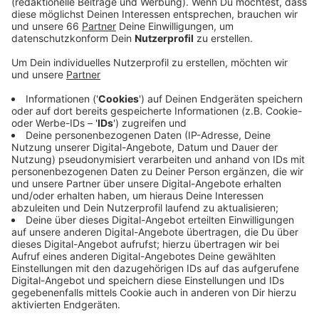
Anzeige
Die Rheinbahn ändert zum Fahrplanwechsel ihr
Angebot auf mehreren Linien in unserer Stadt. Die
Veränderungen sind aber nur marginal. Kleinere
Änderungen in der Taktung gibt es zum Beispiel bei
der U79, diese betreffen aber nur das Duisburger
Stadtgebiet. Auch auf mehreren Buslinien gibt es
Änderungen. So fährt der 725er zwischen den
Haltestellen „Schlüterstraße/Arbeitsagentur“ und
„Vautierstraße“ eine geänderte Strecke.
Anzeige
Weitere Infos und Links zum Thema:
Anzeige