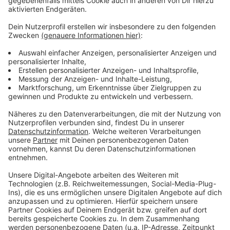
schwerwiegende Komplikationen.
Anzeige
Weitere Infos und Links zum Thema:
Anzeige
Grippeimpfung – Wer sollte über ein Impfung
nachdenken
Hier gibt es eine aktuelle Übersicht über die
impfenden Apotheken
Düsseldorf: Grippeschutzimpfungen beginnen
Anzeige