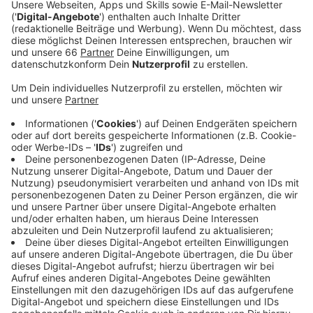
AOK-Kunden.
Veröffentlicht:
Montag, 04.10.2021 18:34
Anzeige
Insgesamt machen in unserer Stadt über 30
Apotheken mit. Die Auswertungen der Krankenkasse
haben ergeben, dass sich vor allem Versicherte in
Apotheken impfen lassen, die sonst nicht für die
Impfung zum Arzt gegangen wären. Die
Grippeschutzimpfung sollte generell jedes Jahr
aufgefrischt werden, da sich die Struktur der Viren
immer wieder verändert. Bei älteren Menschen oder
Menschen mit geschwächtem Immunsystem kann
eine richtige Grippe lebensbedrohlich sein. Bei
gesunden Kindern oder bei Erwachsenen unter 60
Jahren verläuft eine Grippe laut RKI in der Regel ohne