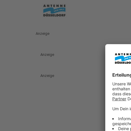
Anzeige
Anzeige
Anzeige