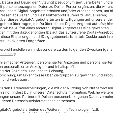
Unter dem Motto "Everybody´s Heimspiel" gibt es h
Tore zu schießen und an weiteren Mitmachaktionen 
Musik und Talkrunden mit verschiedenen Gästen geb
Mal 2 Tickets für ein Europameisterschaftsspiel in 
Anzeige
Weitere Infos und Links zum Thema:
Anzeige
Weitere Infos zum "One Year To Go" -Familienfes
Fußball-EM 2024 in Düsseldorf: Freiwillige gesuc
Kanzler Scholz: Heim-EM 2024 als «Fest in Europ