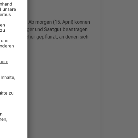
den werden. Ab morgen (15. April) können
it Erde, Dünger und Saatgut beantragen.
Beerensträucher gepflanzt, an denen sich