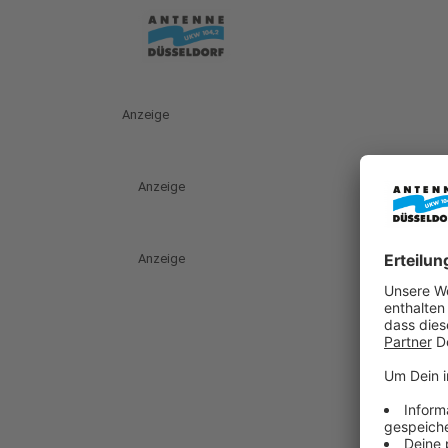
Anzeige
Anzeige
Anzeige