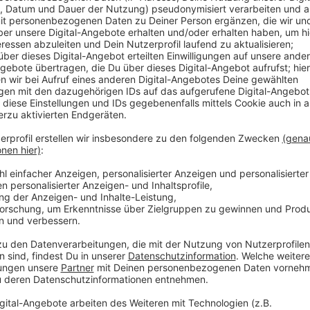
Anzeige
So kann das Klima geschützt werden und Müll vermie
Vereine, KiTas oder Nachbarschaften ein Hochbeet m
Auf Spielplätzen in unserer Stadt werden außerdem 
Düsseldorfer:innen bedienen können.
Anzeige
Weitere Infos und Links zum Thema:
Anzeige
Die Infos der Stadt & das Antragsformular
"Essbare Stadt" 2021