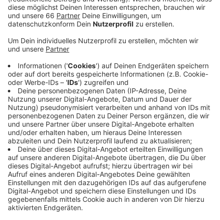
Veröffentlicht:
Mittwoch, 20.07.2022 17:18
Anzeige
Wie immer gilt: Eine genaue Vorhersage, wo und wie
viel Regen runterkommt, kann nicht gemacht werden.
Von der Feuerwehr haben wir aber schon gehört, dass
man auf alles vorbereitet sei.
Anzeige
Weitere Infos und Links zum Thema:
Anzeige
Der Antenne Düsseldorf-Wetterservice (mit allen