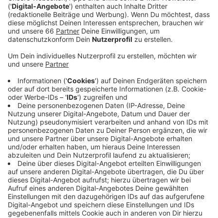
Veröffentlicht:
Dienstag, 17.10.2023 12:49
Anzeige
Geplant ist ein Gebäude für sechs weitere Klassen. Es
soll nachhaltig gebaut werden: aus Holz, mit
begrüntem Dach und Photovoltaik-Anlage. Knapp vier
Millionen Euro Kosten sind veranschlagt. Der
zusätzliche Platz an dem Berufskolleg wird benötigt,
weil eine Außenstelle an der Adlerstraße in
Pempelfort geschlossen und abgerissen wird. Die
Räume dort sollten eigentlich für das Humboldt-
Gymnasium hergerichtet werden - das soll
stattdessen aber einen Erweiterungsbau an der
Wielandstraße bekommen.
Anzeige