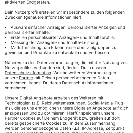
Weitere Infos und Links zum Thema
Anzeige
Hier stehen Einzelheiten zum Vorhaben (bitte auf
Schulausschuss klicken)
Das Berufskolleg in Bilk hatte erst vor drei Jahren
einen Neubau erhalten
Stadt plant ihren Haushalt mit dickem Minus
Anzeige