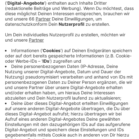
Veröffentlicht:
Sonntag, 10.09.2023 08:51
Anzeige
Standing Ovation und bewegende Geschichten, so
lässt sich die Eröffnungsfeier der 6. Invictus Games
zusammenfassen. Neben der Eröffnungsrede von
Prinz Harry, haben auch OB Keller,
Verteidigungsminister Boris Pistorius und
Bundeskanzler Scholz das Wort ergriffen. Emotional
wurde es dann bei der Geschichte einer der
Teilnehmenden; sie schilderte, wie der Sport ihr dabei
geholfen hat, wieder zurück ins Leben zu finden.
Abgerundet wurde der Abend mit dem Auftritt des
US-Rappers Macklemore – er gab seine größten Hits
„Thrift Shop“, „Glorious“ und „Can’t hold us“ zum
Besten.