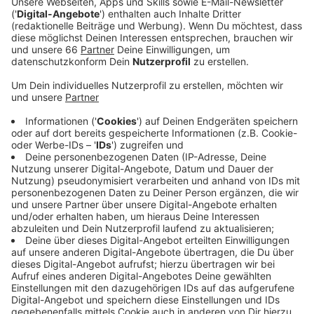
schlugen die Flammen bereits meterhoch aus den
Fenstern im Erdgeschoss. Der Brand drohte auf
die oberen Etagen überzugreifen. Wegen des
Feuers und des Brandrauchs konnten sich mehrere
Anwohner nicht mehr alleine in Sicherheit bringen,
sie wurden von Feuerwehrleuten aus dem Haus
geholt.
Veröffentlicht:
Montag, 24.07.2023 05:44
Anzeige
Ein Mann musste ins Krankenhaus gebracht werden.
Anschließend löschten die Einsatzkräfte die Flammen.
Am Vormittag meldete sich dann ein Mieter des
Hauses bei der Polizei und gab zu, den Brand gelegt zu
haben. Gegen ihn wird jetzt ermittelt, unter anderem
wegen mehrfacher versuchter Tötung.