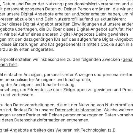
Anzeige
Langfristig wünschen sich viele aber eine dauerhaft
Gaststättenverband Düsseldorf fordert hier vom Bund
Entscheidung der Landesregierung gibt es von SPD 
Anzeige
Weitere Infos und Links zum Thema
Anzeige
Die aktuellen Maßnahmen für NRW im Überblick
Seite des DEHOGA
Hintergrundbericht zur Aushebung der Inzidenzs