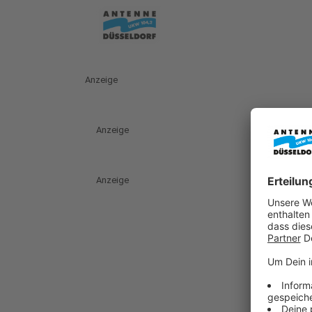
Anzeige
Anzeige
Anzeige