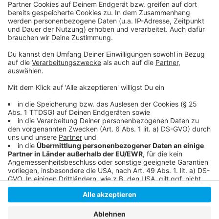
Hier informiert die Bundeszentrale für politische
Bildung
Prozess wegen Volksverhetzung am Landgericht
Düsseldorfer Projekte gegen Rassismus
Anzeige
Anzeige
Anzeige