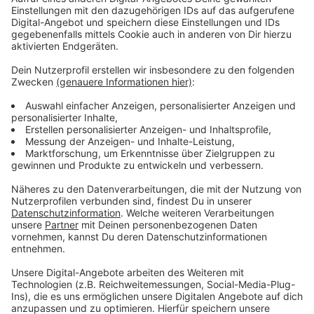
Ulm unter dem Motto "Nie Wieder".
Die Veranstaltungen sollen das Bewusstsein für die
Schrecken des Nationalsozialismus wachhalten und
zur Auseinandersetzung mit der Geschichte anregen.
Anzeige
Weitere Infos und Links zum Thema
Anzeige
Infos zum Programm
Landeshauptstadt Düsseldorf
Jüdische Gemeinde Düsseldorf
Fortuna Düsseldorf