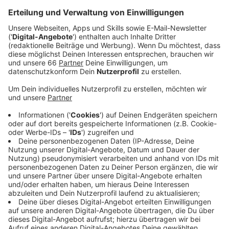
Nationalsozialismus.
Veröffentlicht:
Montag, 27.01.2025 06:49
Anzeige
Gedenkveranstaltungen in Düsseldorf
Anzeige
Unter dem Titel "
Düsseldorf
erinnert" finden in den
kommenden Wochen zahlreiche
Gedenkveranstaltungen statt. Am Montag (27. Januar
2025) legt OB Stephan Keller gemeinsam mit der
Jüdischen Gemeinde
Kränze am Mahnmal an der
Toulouser Allee/Ecke Marc-Chagall-Straße nieder. Am
1. Februar 2025 gedenkt Fortuna Düsseldorf der Opfer
des Nationalsozialismus beim Spiel gegen den SSV