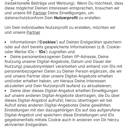
Veränderungen einstellen.
Veröffentlicht:
Freitag, 23.06.2023 14:06
Anzeige
Die Züge der S 6 zwischen Essen und Düsseldorf
werden teilweise durch Busse ersetzt. Diese halten an
allen Stationen und fahren weiter bis nach Düsseldorf-
Unterrath, wo Anschluss an die S 1 und S 11 besteht.
Die S 6 fällt zwischen Düsseldorf und Langenfeld
wegen einer weiteren parallel laufenden
Baumaßnahme auch aus.
Anzeige
Weitere Infos und Links zum Thema: