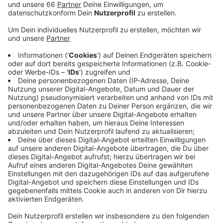
Veröffentlicht:
Freitag, 02.07.2021 15:18
Anzeige
Bürki hatte daraufhin ein Privatjet gechartert - er
wollte einen Besichtigungstermin für eine Finca auf
Mallorca auf keinen Fall verpassen. Dieser Flug mit
dem Privatjet kostete 21.000 Euro - dieses Geld
sollte ihm Eurowings nun erstatten. Weil die Airline
nicht zahlen wollte, zog Bürki vor Gericht. Nach einem
ersten Verhandlungstermin gab es jetzt die
überraschende Einigung – und zwar außergerichtlich.
Eurowings dürfte dem BVB-Torhüter einen
angemessenen Betrag gezahlt haben, Einzelheiten
wurden nicht bekannt. Das Verfahren ist damit