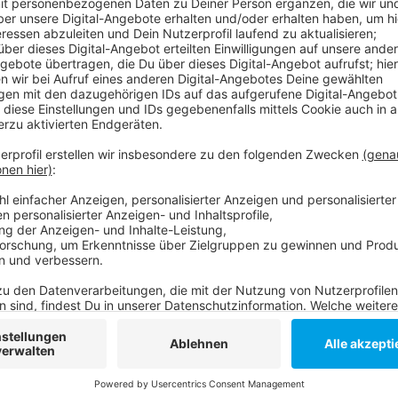
In der Zeit kann man sich beim Gesundheitsamt kost
Infektion testen lassen. Vorher muss aber ein Termin
einen in der Bevölkerung ein größeres Bewusstsein f
Ärzte sensibilisieren, sich über mögliche Infektionsri
dann gezielt einen HIV-Test anzubieten. Bei HIV kan
Behandlung den Infektionsverlauf positiv beeinfluss
Weitere Links zum Thema:
Pressemeldung der Stadt!
Hier geht es zur Terminvereinbarung!
Anzeige