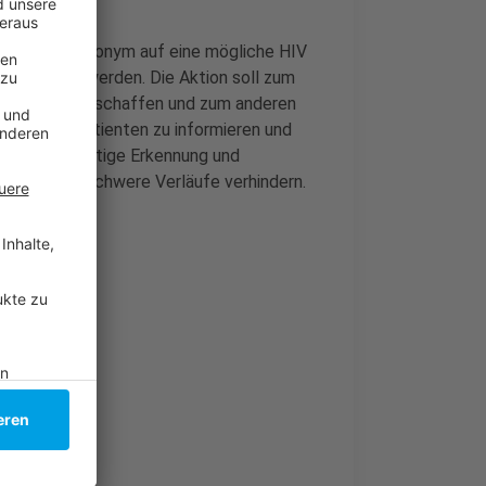
enfrei und anonym auf eine mögliche HIV
 vereinbart werden. Die Aktion soll zum
ür das Risiko schaffen und zum anderen
siken ihrer Patienten zu informieren und
n eine frühzeitige Erkennung und
en und auch schwere Verläufe verhindern.