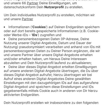
Veröffentlicht:
Mittwoch, 15.06.2022 05:16
Anzeige
Die Täter fuhren mit einem gestohlenen Wagen
mehrmals gegen die Tür des Nebeneingangs. Die
Polizei sucht momentan weiter nach Zeugen, den
Schaden schätzen sie momentan auf rund 100.000
Euro.
Anzeige
Weitere Infos und Links zum Thema:
Anzeige
So haben wir gestern berichtet