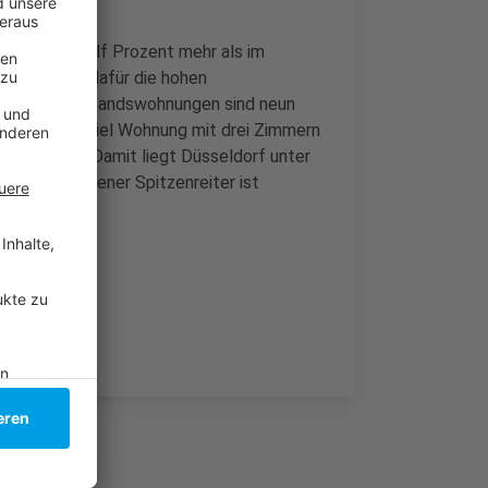
 Die kosten elf Prozent mehr als im
" und machen dafür die hohen
ber auch Bestandswohnungen sind neun
tmeter Beispiel Wohnung mit drei Zimmern
5.400 Euro. Damit liegt Düsseldorf unter
Unangefochtener Spitzenreiter ist