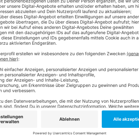
Besonders stark ist der Preisanstieg bei Neubauten.
Vorjahr. Die Experten sprechen von einer "Preisrally
Grundstückspreise und Baukosten verantwortlich. A
Prozent teurer geworden. Hier kostet die 80 Quadra
3.920 Euro den Quadratmeter. Im Neubau sind es gut 
den deutschen Großstädten auf dem fünften Platz. 
München.
Hier geht's zum Immowelt-Preisvergleich
Anzeige