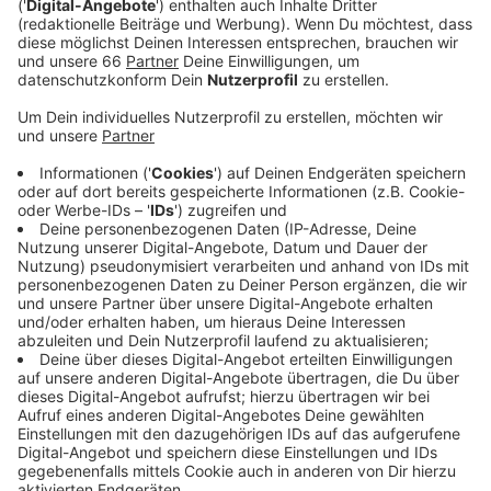
Anzeige
Im letzten Jahr sind bereits die Sanierungs- und
Umbaumaßnahmen im Kunstpalast abgeschlossen
worden, jetzt soll es draußen eine bessere
Beleuchtung geben. Durch die Beleuchtung soll in den
Abendstunden eine Verbindung zwischen den
einzelnen Kulturbauten entstehen. Die Verwaltung soll
jetzt prüfen, ob und wie das rund um den Kunstpalast
umsetzbar ist. Berücksichtigt werden unter anderem
Themen wie Sicherheit, Ästhetik, Denkmalschutz
sowie Energieeffizienz. Als Anlass nimmt die
Ratsmehrheit das bald 100-jährige Bestehen der
Bauten im Ehrenhof.
Anzeige