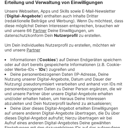
soll der Ordnungs- und Verkehrsausschuss
darüber entscheiden.
Veröffentlicht:
Mittwoch, 10.01.2024 11:15
Anzeige
Die Mühlenstraße ist vor allem für Einsatzkräfte eine
wichtige Straße, um die Altstadt zu erreichen.
Allerdings hatten Taxis, die in die Altstadt wollten
oder auswärtige Autofahrerinnen und -fahrer auf der
Suche nach einem Parkplatz immer wieder für längere
Staus gesorgt und damit die Rettungskräfte
behindert. Seit dem Sommer richtet die Stadt
gemeinsam mit der Polizei an den Wochenenden eine
manuelle Sperre ein. Jetzt soll eine dauerhafte Lösung
eingerichtet werden. Hotelgäste, Anwohnende,
Einsatzfahrzeuge und Taxis sollen aber weiter Zufahrt