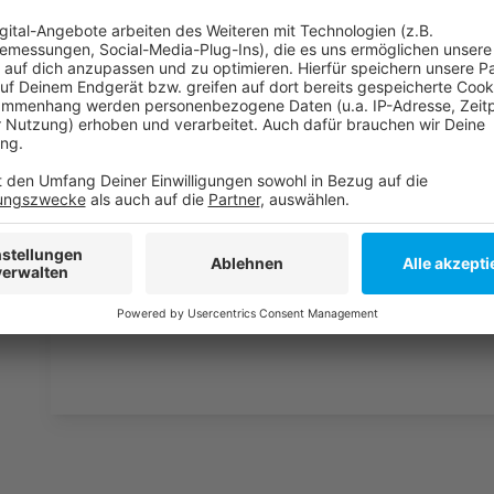
Anzeige
Weitere Infos und Links zum Thema
Anzeige
fiftyfifty Düsseldorf
fiftyfifty gemeinsam mit den Toten Hosen
Anzeige