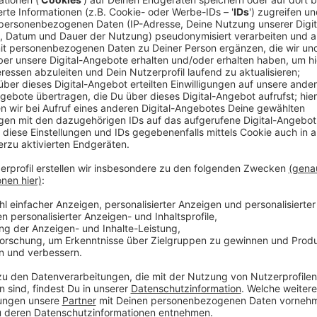
Anzeige
Gitarrist Breiti hat dieses Projekt heute bei fiftyfifty
Anzeige
Breiti von den Toten Hosen
Toten Hosen unterstützen Obdachlose mit Au
Anzeige
Die Verkäuferinnen und Verkäufer bekommen die Aufk
kompletten Erlöse behalten, anders als beim fiftyfif
Verkaufspreises bekommen.