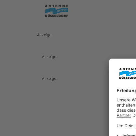
Anzeige
Anzeige
Anzeige