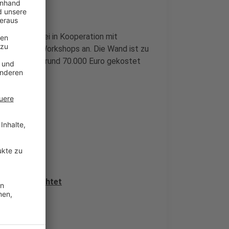
tadtbücherei in Kooperation mit
tungen und Workshops an. Die Wand ist zu
lich. Sie hat rund 70.000 Euro gekostet
t.
iothek berichtet