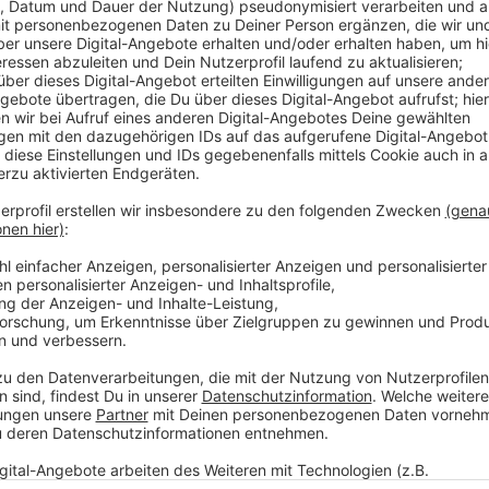
Anzeige
In den kommenden Wochen und Monaten bietet die S
Jugendfreizeiteinrichtungen verschiedene Veranstal
den Öffnungszeiten der Jugendbibliothek frei zugäng
und wurde hauptsächlich mit Geld vom Bund finanzier
Anzeige
Weitere Infos und Links zum Thema:
Anzeige
So haben wir vor zwei Jahren über die Jugendbibl
Die Zentralbibliothek am KAP1
Bilanz der Düsseldorfer Bibliothek der Dinge