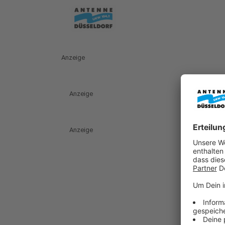
Anzeige
Anzeige
Anzeige