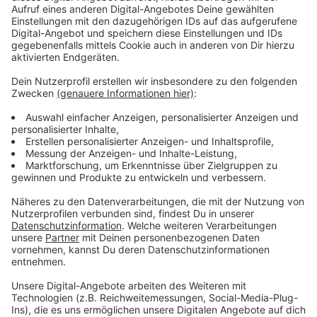
Anzeige
Jungen Liberalen heben Vorteile von E-
Scootern hervor
Anzeige
Die Jungen Liberalen kontern die E-Scooter-Kritik von
Keller jetzt. In ihrem Statement heben sie unter
anderem hervor, dass junge Menschen die Roller gerne
als Ergänzung und Alternative zum ÖPNV nutzen.
Weiter heißt es, dass Keller mit seiner Andeutung,
Düsseldorf solle E-Scooter frei werden, den
Wahlkampf eröffne und dabei "Alt" gegen "Jung"
ausspiele.
Anzeige