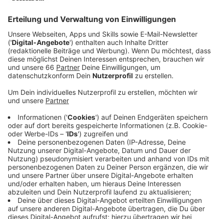
die Pläne gestern im Gespräch mit der Rheinischen
Post kritisiert. Darauf haben jetzt die Jungen
Liberalen reagiert.
Veröffentlicht:
Mittwoch, 21.08.2024 05:35
Anzeige
Schon länger ist bekannt, dass OB Keller die E-Roller
gerne strenger regulieren möchte. Jetzt hat er die
Pläne des Verkehrsministeriums unter anderem dafür
kritisiert, dass sie für mehr Arbeit in den Kommunen
sorgen würden. Laut dem Entwurf dürfte man mit E-
Scootern in Fußgängerzonen fahren, wenn dort auch
Räder erlaubt sind. Kommunen können das im Einzelfall
verbieten. Allerdings müssten sie dafür alle Zonen
einzeln checken.