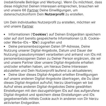
Infektionsketten sollen so möglichst schnell
unterbrochen werden. Kritiker bemängeln, dass
auch Reihentests immer nur eine
Momentaufnahme seien. Deswegen müssten sie
regelmäßig wiederholt werden. Der Leiter des
Düsseldorfer Gesundheitsamtes, Klaus Göbels,
sieht das anders:
Veröffentlicht:
Dienstag, 14.07.2020 13:48
Anzeige