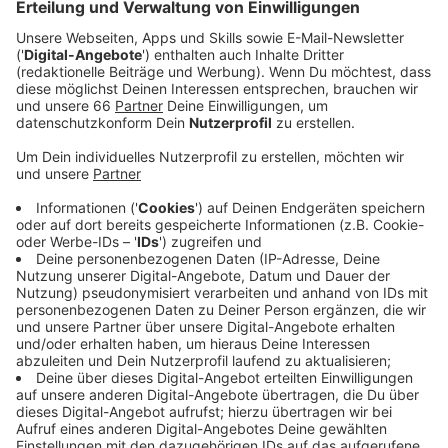
der Schulen die Einzelproben nicht mehr
auswerten. Deshalb haben Stadt und
Bezirksregierung entschieden, dass Grund- und
Förderschulkinder ab heute täglich mit Antigen-
Schnelltests getestet werden.
Veröffentlicht:
Mittwoch, 26.01.2022 11:58
Anzeige
Die Landeselternschaft fordert ein Umdenken in
Sachen Präsenzunterricht. Angesichts steigender
Corona-Zahlen müsse das Schulministerium über
angemessene Alternativen nachdenken. Die
Elternvertreter schlagen unter anderem
Distanzunterricht und rotierende Kleingruppen vor.
Auch die Gewerkschaft "lehrer nrw" findet, dass die
Abkehr vom Präsenzunterricht kein Tabu mehr sein