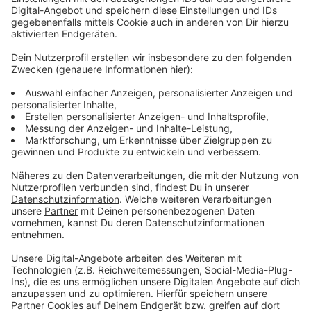
darf. Die Eltern kritisieren, dass das Land keine
Alternativen in der Schublade hätte und durch das
Festhalten am Präsenzunterricht mit der Gesundheit
der Kinder spiele. Außerdem wirft der stellvertretende
Vorsitzende der Landeselternschaft dem
Schulministerium vor, eine "bewusste Durchseuchung
der Gesellschaft ausgehend von den Schulen" in Kauf
zu nehmen. Es gehe darum, die Kinder zu sichern und
nicht den Unterricht.
Anzeige
Weitere Infos und Links zum Thema:
Anzeige
Hier geht es zur Homepage der
Landeselternschaft NRW