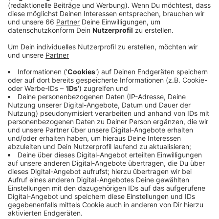
Veröffentlicht:
Montag, 02.08.2021 06:05
Anzeige
In den eigenen allsun Hotels ist ein Urlaub ab der
Wintersaison nur mit Corona-Impfschutz oder einem
Genesenennachweis möglich. Kinder und Jugendliche
zwischen 2 und 17 Jahren benötigen einen negativen
Corona-Test. Für Kinder unter 2 Jahren ist kein Test
erforderlich. Zur Begründung heißt es, da inzwischen
genügend Impfstoff zur Verfügung stehe, könnten
sich bis dahin alle Erwachsenen impfen lassen. Zudem
wolle man allen Gästen höchstmögliche Sicherheit
bieten. Andere Reiseveranstalter wie TUI, FTI oder
DER Tour planen aktuell keine Impfpflicht für ihre
Pauschalreisen.