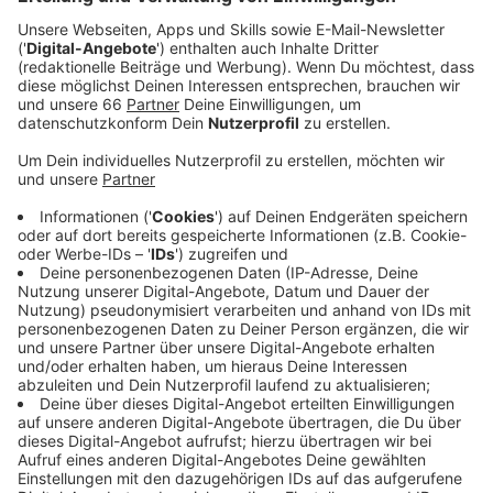
Veröffentlicht:
Montag, 16.11.2020 16:43
Anzeige
Das Problem: Impfungen müssten sicher sein und nur
Ärzte seien dafür qualifiziert genug. Das sagt ein
Sprecher der Ärztekammer Nordrhein. Apotheker
würden zudem nur eine neunstündige Impfschulung
bekommen, während Ärzte mindestens sechs Jahre
Medizin studiert hätten. Außerdem gebe es wegen der
Corona-Pandemie sowieso schon Engpässe beim
Grippeimpfstoff. Deswegen solle der verbleibende
Impfstoff lieber von den Apotheken an die Ärzte
geliefert werden, damit diese besonders gefährdete
Menschen gegen Grippe impfen können.
Anzeige