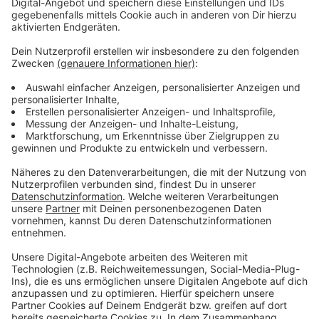
Mehr Infos zu dem Thema
Anzeige
Ärztekammer Nordrhein fordert Stopp der
Grippeschutzimpfung in den Apotheken
Ärztekammer Nordrhein appelliert an die
Bevölkerung: Pandemiebekämpfung braucht
Solidarität
Ärztekammer Nordrhein fordert öffentlichen
Gesundheitsdienst zu stärken
Das Corona-Update für Düsseldorf vom 16.
November 2020
Sonderseite zum Coronavirus