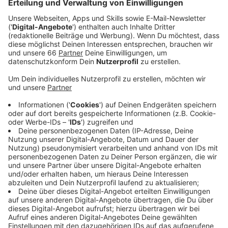
bei dem auch ein Schuss abgegeben wurde. Jetzt
hat die Duisburger Polizei Einzelheiten dazu
bekanntgegeben.
Veröffentlicht:
Dienstag, 03.09.2024 16:09
Anzeige
Details zum Polizeieinsatz
Anzeige
Nach ersten Ermittlungen ist aus der Dienstwaffe
einer Beamtin geschossen worden. Dabei wurde
niemand verletzt, und es gab auch keinen
Sachschaden. Der Einsatz wird aus