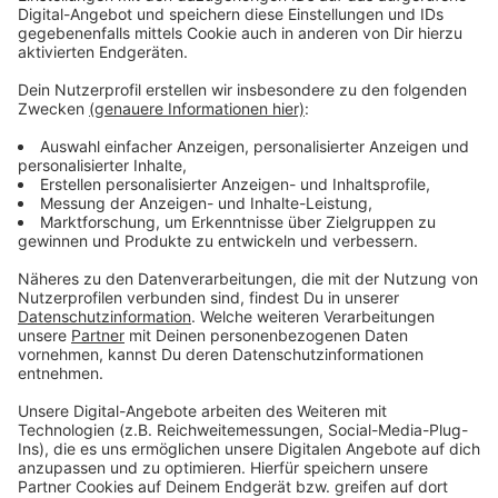
Neutralitätsgründen vom Duisburger Präsidium
untersucht. Demnach wollte eine Zivilstreife am
Mittag in Höhe Kalkum/Wittlaer einen Autofahrer
kontrollieren. Dieser beschleunigte aber und flüchtete.
Das Auto konnte kurze Zeit später gestoppt werden,
dann wurde geschossen, der Fahrer rannte weg, wurde
anschließend aber schnell festgenommen. Er wurde
mit mehreren Haftbefehlen gesucht. Die Ermittlungen
der Polizei dauern an.
Anzeige
Weitere Infos und Links zum Thema:
Anzeige
Aktuelle Mitteilung der Polizei Duisburg dazu