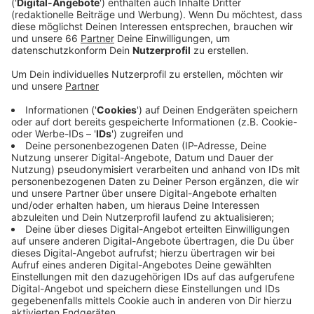
Veröffentlicht:
Dienstag, 31.01.2023 04:36
Anzeige
Der "Alte Hafen" liegt zwischen der Altstadt und der
Rheinuferpromenade. Er besteht aus einem Becken,
das beim Bau des Rheinufertunnels über dem
unterirdischen Parkhaus angelegt und mit Wasser
befüllt wurde. Es soll an den ehemaligen
Sicherheitshafen an dieser Stelle erinnern. Der "Alte
Hafen" und das dort vor Anker liegende Fischerboot ist
inzwischen ein beliebtes Touristenziel, allerdings ist
das Umfeld vermüllt, das Wasser trüb und im Sommer
stinkt es deshalb dort auch. CDU und GRÜNE wollen,
dass sich das ändert. Sie schlagen etwa vor, Wasser
reinigende Gewächse zu pflanzen.
Anzeige