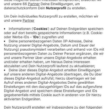
Veröffentlicht:
Montag, 31.10.2022 06:15
Anzeige
Die Demonstranten forderten die sofortige
Freilassung aller politischer Gefangener. Zu der Demo
kamen laut Polizei deutlich mehr Menschen als
erwartet – lediglich 750 waren angemeldet worden.
Darüber hinaus kam es zu mehreren kleineren Demos.
Sie beschäftigen sich mit den Corona-Maßnahmen in
Deutschland und dem Krieg in der Ukraine.
Anzeige
Weitere Infos und Links zum Thema
Anzeige