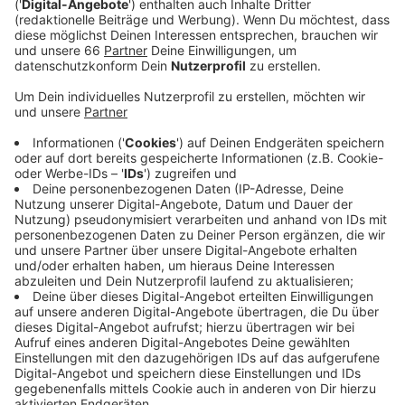
ziehen dann ab 11 Uhr zum Rheinufer.
Veröffentlicht:
Dienstag, 30.04.2024 13:58
Anzeige
Bei dieser Demo wird auch ein Tilly-Wagen zur AfD aus
dem Rosenmontagszug mitfahren. Ab 12 Uhr gibt es
dann morgen die Kundgebung auf dem Johannes-Rau-
Platz. Dort werden Gewerkschaftsvertreter und OB
Keller reden. Im Anschluss gibt es dort ein
Familienfest unter anderem mit Live-Musik und einem
Kinderprogramm. Zentrale Themen für den DGB sind in
diesem Jahr "mehr Lohn, mehr Freizeit, mehr
Sicherheit". Aber auch die anstehende Europawahl.
"Wählt demokratisch!", so eine Sprecherin im Vorfeld
des 1. Mai.