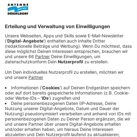
sich gegen die geplanten Sparmaßnahmen der
Landesregierung im Sozialbereich wehren.
Veröffentlicht:
Mittwoch, 13.11.2024 06:11
Anzeige
Groß-Demo gegen Sparmaßnahmen in
Düsseldorf
Anzeige
Der große Aufreger: Der
Haushaltsentwurf für 2025
sehe Kürzungen von rund 83 Millionen Euro im sozialen
Bereich vor. Auch der Deutsche Gewerkschaftsbund
NRW beteiligt sich an der Demo. Anja Weber aus dem
DGB-Vorstand hat auch konkrete Forderungen.