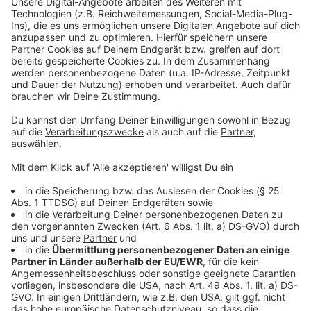
nach der Demo sehr voll werden, so eine Sprecherin.
Die Veranstaltung startet um fünf nach 12 (12:05 Uhr)
und geht bis etwa 14 Uhr.
Anzeige
Weitere Infos und Links zum Thema:
Anzeige
So haben wir gestern vorab berichtet
So informiert die Freie Wohlfahrtspflege NRW
Das ist die Freie Wohlfahrtspflege NRW
So berichten die Kollegen der Rheinischen Post
Auch an Plänen der Bundesregierung gibt es Kritik von