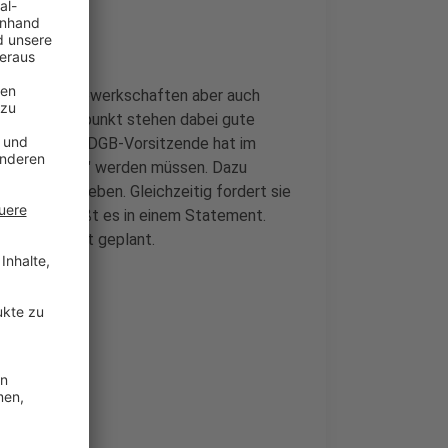
rinnen der Gewerkschaften aber auch
n. Im Mittelpunkt stehen dabei gute
 Düsseldorfer DGB-Vorsitzende hat im
sch ausgebaut" werden müssen. Dazu
in den Betrieben. Gleichzeitig fordert sie
reiche", heißt es in einem Statement.
Familienfest geplant.