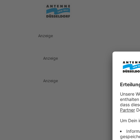
Anzeige
Anzeige
Anzeige