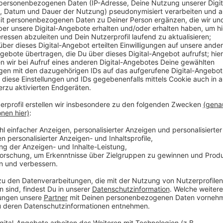
Anzeige
Dort werden dann morgen Mittag ab 12 Uhr Vertrete
Oberbürgermeister Keller über aktuelle Themen rede
Löhne, das soziale Klima und die Energiewende. Die
Vorfeld betont, dass die erneuerbaren Energien "ra
brauche es auch die Weiterbildung von Beschäftigten 
die "Wiedereinführung der Vermögenssteuer für Super
Nach der Kundgebung ist am Johannes-Rau-Platz ein 
Anzeige
Weitere infos und Links zum Thema:
Anzeige