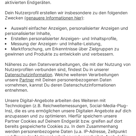
Anzeige
Weitere Infos und Links zum Thema:
Anzeige
Die Absage der SPD an eine teure Ersatz-Oper
Die Operndiskussion war auch Motiv im
Rosenmontagszug 2024
Juni 2023: Stadtrat verständigt sich auf Opern-
Standort Heine-Allee
Anzeige