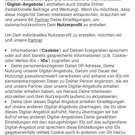
könnte an der Heinrich-Heine-Allee der Neubau
entstehen. Ein möglicher Standort des Ersatzbaus
ist das Messegelände.
Veröffentlicht:
Montag, 19.02.2024 16:49
Anzeige
Laut Kulturausschuss-Vorsitz Manfred Neuenhaus
(FDP) sei das aber noch offen. Zunächst brauche die
Oper einen Plan, was genau sie in den betreffenden
Jahren spielen will, um den Ersatzbau darauf
abzustimmen. Neuenhaus sagt aber: Schon 65
Millionen Euro seien zu viel - ähnlich hatte sich SPD-
Fraktionschef Markus Raub bei Antenne Düsseldorf
geäußert. Damit steht die Stadtspitze unter Druck
eine günstigere Lösung zu finden.