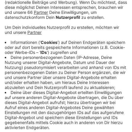
Bier".
Veröffentlicht:
Montag, 06.05.2024 13:46
Anzeige
Damit soll ein weiteres Zeichen gegen Rassismus
gesetzt werden. Neben der Aufschrift "Kein Alt für
Nazis" zeigen die Bierdeckel bekannte Zeichnungen
und Fotografien des Bildhauers Jaques Tilly, die
bereits im Karneval für Aufsehen gesorgt haben.
Gastronomen, Kulturschaffende und Veranstalter von
Events, die ebenfalls an der Aktion teilnehmen wollen,
können die Bierdeckel kostenlos online bestellen.
Anzeige