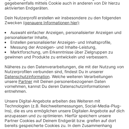
Als Hauptact wird die bekannte Band Culcha Candela
am Pfingstsamstag in den Rheinterrassen auftreten.
Dafür können wir jetzt schon Tickets kaufen. Es wird
im gesamten Stadtgebiet aber auch viele kostenfreie
Konzerte geben.
Anzeige
Weitere Infos und Links zum Thema:
Anzeige
Alle Infos zur Jazz-Rally und zum Ticketverkauf
So haben wir im vergangenen Jahr berichtet
Anzeige