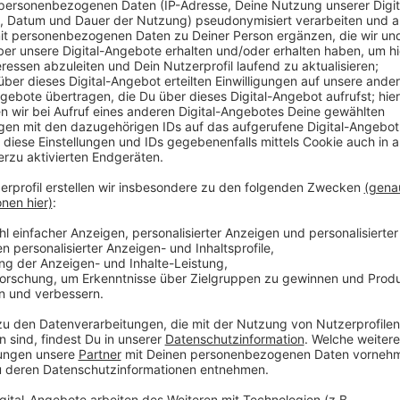
Anzeige
In den Krankenhäusern müssen aktuell 193 Coronapa
werden; 16 davon auf einer Intensivstation. Diese Z
weiter zurück; eine Überlastung der Kliniken droht al
Maskenpflicht im Handel und den Schulen gibt es die
nach oben gehen. Auch hier in Düsseldorf raten Expe
eine Maske zu tragen. Gerade dann, wenn es enger 
unterwegs sind.
Anzeige
Weitere Infos und Links zum Thema:
Anzeige