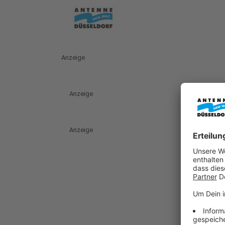
Anzeige
Anzeige
Anzeige