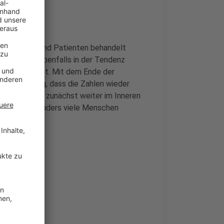
tientinnen- und Patienten behandelt
ahlen gehen ebenfalls in der Tendenz
so weiter nicht. Mit dem Ende der
 Befürchtung, dass die Zahlen wieder
rten deshalb, zunächst weiter im Inneren
wird und besonders viele Menschen