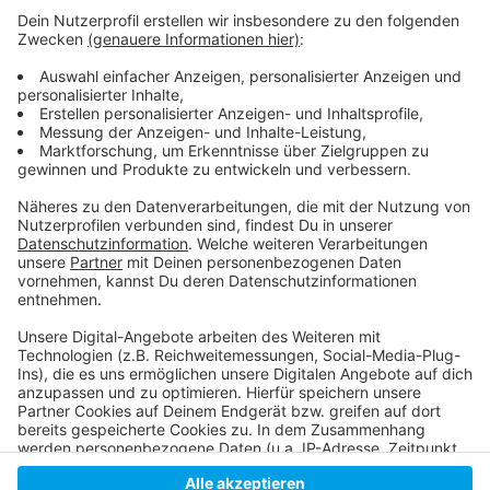
RKI meldet leicht gestiegene Sieben-Tage-Inzidenz
Corona: USA ziehen Personal aus Konsulat in
Shanghai ab
Salmonellen-Fälle: Ferrero rechnet mit Einbußen
an Ostern
Anzeige
Anzeige
Anzeige