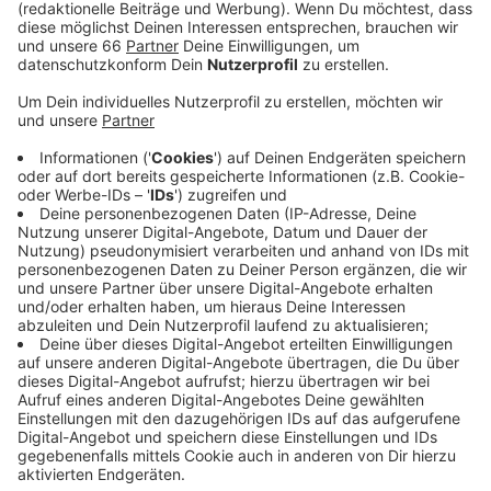
Anzeige
Dementsprechend geht auch die 7-Tage-Inzidenz in
unserer Stadt weiter zurück. Sie liegt heute fast 30
(28,3) Punkte unter dem gestrigen Wert und zwar bei
845,3. Niedriger war diese Zahl zuletzt am 2. März. Vier
weitere Menschen haben in Düsseldorf ihre Infektion
nicht überlebt und sind gestorben. Seit März 2020 gibt
es damit 813 Corona-Tote in unserer Stadt zu
beklagen.
Anzeige
Weitere Infos und Links zum Thema:
Anzeige