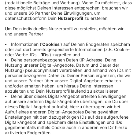
in Höhe von rund drei Millionen Euro bewilligen, die
die Stadt überplanmäßig ausgeben musste.
Veröffentlicht:
Freitag, 20.01.2023 18:59
Anzeige
Unter die Corona-Kosten fallen Ausgaben für das
Impfzentrum, das Testangebot an der Mitsubishi
Electric Halle, aber auch für die Kontaktpersonen-
Nachverfolgung und die Corona-Hotline. Einen Großteil
des Geldes bekommt die Stadt erstattet. Das Land
und die Kassenärztliche Vereinigung überweisen gut
zehn Millionen Euro.
Anzeige