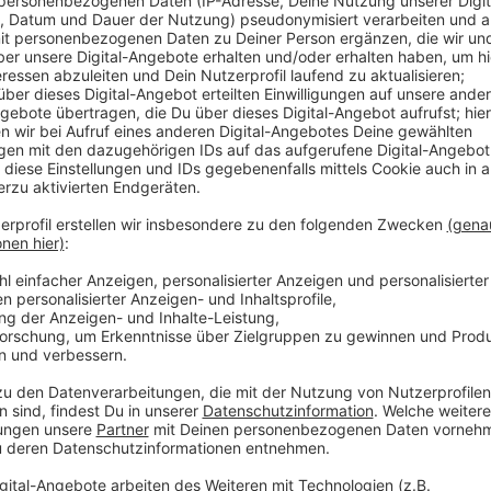
Hier in Düsseldorf sind aktuell rund 1.400 Menschen in
Wochenende gestiegen. Genau wie die 7-Tage-Inziden
fast 13 Punkte über dem Wert von gestern. Das ist 
hatten Stadt und Robert-Koch-Institut einen Wert v
Zahlen: Heute gibt es 129 Neuinfektionen; seit Beg
Jahres haben sich nachweislich 35.081 Menschen ang
Düsseldorf nicht. Die Zahl liegt weiter bei 496. Die 
wir täglich auf unserer Homepage und in der Antenne
Anzeige
Weitere Infos und Links zum Thema:
Anzeige
Inzidenz bei 201,1 - Höchster Wert seit Beginn d