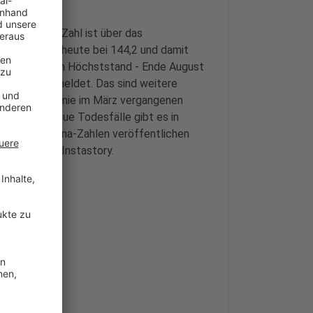
fiziert - die Zahl ist über das
z. Sie liegt heute bei 144,2 und damit
allerdings kein Höchststand - Ende August
on 167,6 gemeldet. Das sind weitere
inn der Pandemie im März vergangenen
esteckt. Neue Todesfälle gibt es in
aktuellen Corona-Zahlen veröffentlichen
 Düsseldorf-Instastory.
er Pandemie