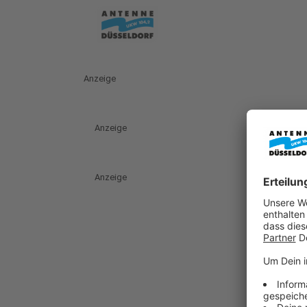
Anzeige
Anzeige
Anzeige