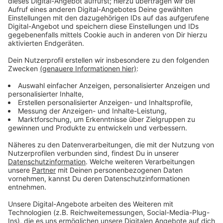
Ursprünglich war vorgesehen, dass wenn die
Hospitalisierungsinzidenz nachhaltig unter einen Wert
von 3 liegt, es angemessene Reduzierungen der
Schutzmaßnahmen geben wird. Davon ist in der neuen
Verordnung keine Rede mehr. Vielmehr soll die
Gesamtinzidenz wieder ein wesentlicher Indikator für
die Erforderlichkeit der Schutzmaßnahmen sein. Der
Automatismus von Anpassungen von
Schutzmaßnahmen bei Veränderungen der
Hospitalisierungsinzidenz wurde somit gestrichen. In
NRW liegt die Hospitalisierungsinzidenz heute bei 2,81.
Der Bonner Virologe Hendrik Streeck betonte derweil,
dass es wichtig sei, die Hospitalisierungsinzidenz
valide zu erfassen. Aktuell bildet diese alle Patienten
ab, die mit einem positiven Corona-Test in ein
Krankenhaus eingewiesen werden. Experten und
Politiker fordern daher, nur jene Patienten in den
Kennwert aufzunehmen, bei denen Corona auch der
Grund für die Hospitalisierung ist.