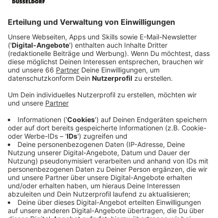
auf über 407 gestiegen.
Veröffentlicht:
Mittwoch, 12.01.2022 06:15
Anzeige
Für Düsseldorf melden Stadt und RKI heute eine
Inzidenz von 702,3 – auch das ist Rekord. Im Vergleich
zum Vortag ist der Wert um fast 30 Punkte gestiegen.
Heute vor einer Woche lag die Inzidenz noch fast 300
Punkte niedriger. Die hohen Inzidenzen machen sich
aktuell jedoch nicht in den Krankenhäusern der Stadt
bemerkbar. Von den Infizierten werden aktuell (Stand:
11. Januar 2022) 119 in Krankenhäusern behandelt,
davon 33 auf Intensivstationen. Heute vor einem Jahr
lag die Inzidenz über 580 Punkte niedriger als jetzt,
allerdings mussten 34 Menschen mehr mit einem
schweren Verlauf in einer Klinik behandelt werden.