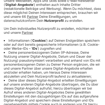
April über die Bühne gehen, ein genauer Termin
steht noch aus. Hinter den Kulissen rumort es.
Veröffentlicht:
Dienstag, 05.03.2024 13:12
Anzeige
Lothar Hörning geht in die Vollen. Der Ex-Prinz und
langjährige AD-Karnevalsexperte hat intern bereits ein
neues Führungsteam des CC präsentiert. Das hat
offenbar einige Menschen überrascht, die aktuell noch
auf diesen Posten sitzen. Außerdem strebt Hörning
eine Satzungsänderung an: Sie würde es ihm bei einer
Wahl zum CC-Präsidenten erlauben, gleichzeitig
Präsident der Prinzengarde Blau-Weiß zu bleiben. Der
Wirbel ist auch OB Stephan Keller nicht verborgen
geblieben: Er hat einen Brief an die Karnevalisten
geschrieben, in dem er anmahnt, dass die Neuwahlen