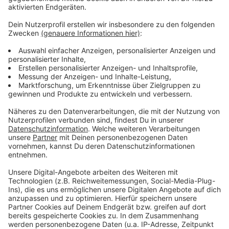
"im Rahmen demokratischer Spielregeln" erfolgen.
Anzeige
Weitere Infos und Links zum Thema:
Anzeige
So berichten die Kollegen des Portals Vier Null
Auch DIESE Themen beschäftigen derzeit
Düsseldorfs Karnevalisten
Die Antenne Düsseldorf-Brauchtumsseite
Anzeige