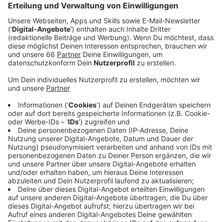
Veröffentlicht:
Dienstag, 28.11.2023 05:41
Anzeige
Demnach soll die Stadt rund 3,9 Millionen Euro mehr
für den Umbau der Bühne zahlen als geplant. Das
Central soll in Zukunft das neue Zuhause des Jungen
Schauspiels und der Bürgerbühne werden. Dafür sollen
zwei Probebühnen entsprechend so umgebaut
werden, dass dort auch vor größerem Publikum
gespielt werden könnte. Bei der Planung habe sich laut
der Stadtverwaltung herausgestellt, dass die
ursprünglich geplante Bezuschussung der Stadt nicht
ausreicht. Außerdem sollen die Arbeiten auch um die
Sanierung eines Teil des Daches erweitert werden. Die
Baumaßnahmen kosten deshalb jetzt insgesamt rund
12 Millionen Euro, knapp ein Viertel davon übernimmt