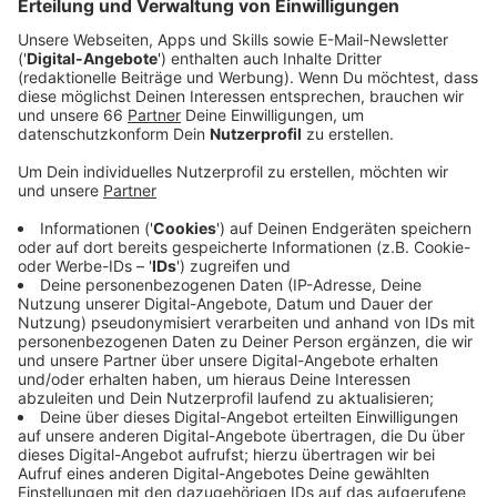
Veröffentlicht:
Freitag, 04.09.2020 05:17
Anzeige
Täglich dürfen auf dem Messegelände 20000
Besucher dabei sein. Bis kommende Woche Sonntag
(13. September) können sie sich dort Wohnmobile,
Luxuscamper und Zubehör zum Reisen mit dem
Wohnmobil anschauen und auch kaufen. Für die
Sicherheit vor Ort soll das Hygienekonzept sorgen, so
Stefan Koschke, der Direktor des Caravan Salons.
Anzeige