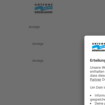
Anzeige
Anzeige
Anzeige