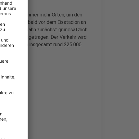
 20 Jahren an immer mehr Orten, um den
ss deswegen bald vor dem Eisstadion an
rd die Fahrbahn zunächst grundsätzlich
e Asphalt aufgetragen. Der Verkehr wird
eiten kosten insgesamt rund 225.000