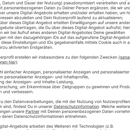
"Flüster-Asphalt" gibt es in unserer Stadt seit rund
Straßenlärm dort zu verringern. Die Brehmstraße mu
zwei Wochenenden gesperrt werden: Ende Oktober wi
saniert, Mitte November wird dann der lärmoptimiert
dann an beiden Wochenenden umgeleitet. Die Bauarb
Euro.
Anzeige
Weitere Infos und Links zum Thema:
Anzeige
Meldung der Stadt dazu
Viele Straßen in Düsseldorf sind zu laut