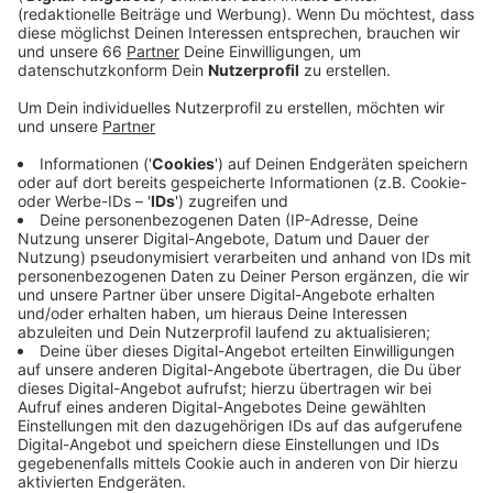
angekündigt.
Veröffentlicht:
Freitag, 16.10.2020 04:52
Anzeige
Acht obdachlose Menschen, die zuletzt auf dem
Gelände gelebt hatten, wurden deswegen in einer
möblierten Unterkunft untergebracht. Die Familie wird
dort von der Diakonie unterstützt, so eine
Stadtsprecherin. Den Umzug haben Sozialarbeiter von
"FiftyFifty" begleitet. Auf dem Gelände hinter den
Gerichten haben im Laufe der Zeit anscheinend immer
mehr Menschen in großem Stil illegal ihren Müll
abgeladen und entsorgt. Die Fläche dort ist so groß
wie vier Fußballfelder; überall wuchern im Moment
noch Büsche und Wildwuchs. Die Rodung beginnt am
Montag, dauert zwei Wochen und kostet rund 60.000