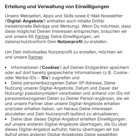
Anzeige
Deshalb ist das ab sofort auch in der Bücherei Bilk
möglich. Dort startet eine einjährige Pilotphase mit
Öffnungszeiten am Wochenende. Gerade junge
Familien würden das erweiterte Angebot gut und
gerne annehmen. Auf diese Zielgruppe hofft man jetzt
auch in Bilk. Dort hat die Bücherei ab sofort samstags
von 11 Uhr bis 18 Uhr und sonntags von 13 Uhr bis 18
Uhr geöffnet. An den Samstagen steht von 11 bis 13
Uhr das Bibliotheksteam zur Verfügung. Ansonsten ist
Wachpersonal vor Ort. Die nötigen Mittel stellt die
Bezirksvertretung 3 zur Verfügung.
Anzeige