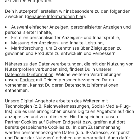
Weitere Infos und Links zum Thema
Anzeige
Die Bilanz der Stadt
Der Probealarm war NRW-weit!
Diese Handys können über MoWas bzw Cell
Broadcast Warnungen empfangen
Anzeige