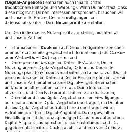
mit Infos weiter.
Veröffentlicht:
Donnerstag, 09.03.2023 16:50
Anzeige
Heute gab es zudem Hinweise auf den Verkehrs-Vario-
Tafeln an großen Straßen in Düsseldorf und auf den
Anzeigen der Rheinbahn. In einigen Stadtteilen wurden
die Sirenen als nicht oder kaum hörbar empfunden -
diese Rückmeldungen will die Feuerwehr aufgreifen
und die jeweiligen Sirenen überprüfen - solche
Rückmeldungen gebe es etwa aus Rath und
Pempelfort. Insgesamt hat die Feuerwehr bis zum
Mittag 225 Meldungen bekommen, etwas weniger als
beim letzten Warntag.
Anzeige