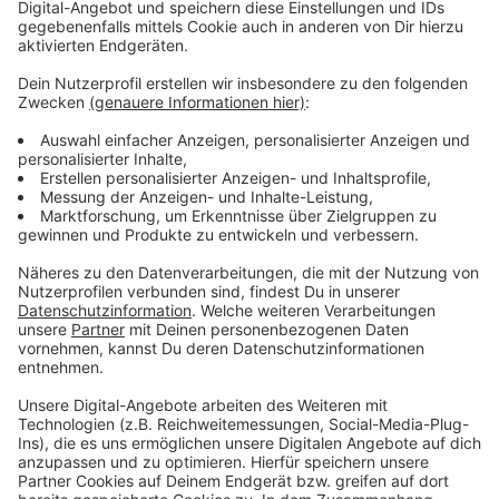
Das Landeskriminalamt rät dringend dazu, in solchen
Fällen unbedingt die Polizei zu informieren. Corona-
Impfungen gäbe es ausschließlich in den Impfzentren
oder durch mobile Teams in Altenheimen.
Anzeige
Weitere Infos
Anzeige
Regierung will für schnellere Impfstoff-Produktion
sorgen
EMA macht Weg frei für zweiten Corona-Impfstoff
in EU