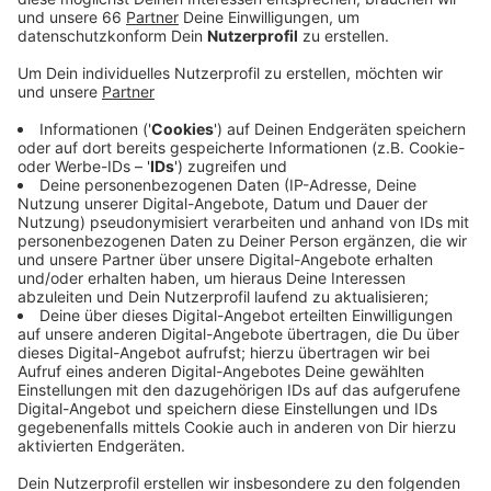
Anzeige
Antworten könnte es schon heute Nachmittag (21.
August 2023 / zwischen 15 und 18 Uhr) geben - und
zwar von der Düsseldorfer Agentur für Arbeit.
Zwischen 15 und 18 Uhr stehen Experten im KAP 1 am
Hauptbahnhof bereit - die Beratung ist kostenlos und
eine Anmeldung ist nicht nötig.
Anzeige
Weitere Infos und Links zum Thema:
Anzeige
Infos der Agentur für Arbeit Düsseldorf